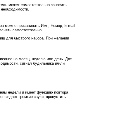
тель может самостоятельно заносить
т необходимости.
тов можно присваивать Имя, Номер, E-mail
полнять самостоятельно.
виш для быстрого набора. При желании
исание на месяц, неделю или день. Для
ходимости, сигнал будильника и/или
 дням недели и имеет функцию повтора
он издает громкие звуки, пропустить