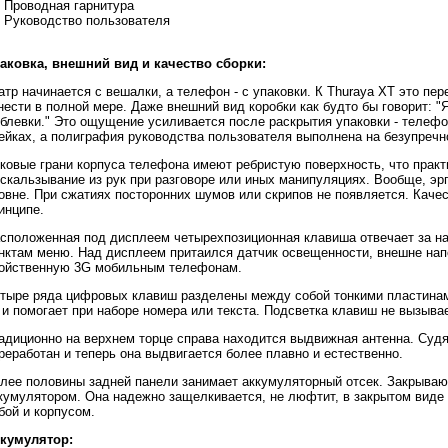
Проводная гарнитура
Руководство пользователя
аковка, внешний вид и качество сборки:
атр начинается с вешалки, а телефон - с упаковки. К Thuraya XT это п
нести в полной мере. Даже внешний вид коробки как будто бы говорит: 
блевки." Это ощущение усиливается после раскрытия упаковки - телефо
ейках, а полиграфия руководства пользователя выполнена на безупречн
ковые грани корпуса телефона имеют ребристую поверxность, что прак
скальзывание из рук при разговоре или иных манипуляциях. Вообще, эр
овне. При сжатиях посторонних шумов или скрипов не появляется. Качест
инципе.
сположенная под дисплеем четырехпозиционная клавиша отвечает за н
нктам меню. Над дисплеем притаился датчик освещенности, внешне н
ойственную 3G мобильным телефонам.
тыре ряда цифровых клавиш разделены между собой тонкими пластинами
 и помогает при наборе номера или текста. Подсветка клавиш не вызыва
адиционно на верхнем торце справа находится выдвижная антенна. Суд
реработан и теперь она выдвигается более плавно и естественно.
лее половины задней панели занимает аккумуляторный отсек. Закрыва
кумулятором. Она надежно защелкивается, не люфтит, в закрытом виде
бой и корпусом.
кумулятор: