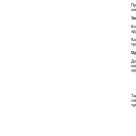
Пр
но
За
Ко
ад
Ка
пр
Ор
До
ка
пр
Та
си
тр