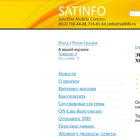
(812) 718-44-28, 715-61-64 | info@satinfo.ru
Вход
|
Регистрация
Гл
В вашей корзине
Товаров:
0
Э
На сумму:
0
Х
Новости
О проекте
Интернет-магазин
Как оплатить
Ос
Спутниковые системы
си
ON-Line Консультант
Ту
Отправить SMS
оч
Передача данных
Абоненту (вопросы, ответы,