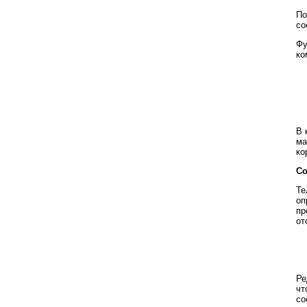
По
со
Фу
ко
В 
ма
ко
Со
Те
оп
пр
от
Ре
чт
со