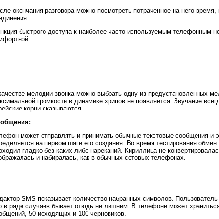
сле окончания разговора можно посмотреть потраченное на него время,
единения.
нкция быстрого доступа к наиболее часто используемым телефонным н
мфортной.
качестве мелодии звонка можно выбрать одну из предустановленных мел
ксимальной громкости в динамике хрипов не появляется. Звучание всегд
рейские корни сказываются.
общения:
лефон может отправлять и принимать обычные текстовые сообщения и э
ределяется на первом шаге его создания. Во время тестирования обм
оходил гладко без каких-либо нареканий. Кириллица не конвертировалась
ображалась и набиралась, как в обычных сотовых телефонах.
дактор SMS показывает количество набранных символов. Пользователь 
о в ряде случаев бывает отюдь не лишним. В телефоне может хранитьс
общений, 50 исходящих и 100 черновиков.