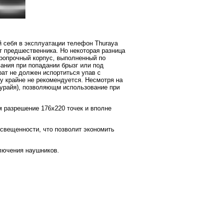
й себя в эксплуатации телефон Thuraya
т предшественника. Но некоторая разница
аропрочный корпус, выполненный по
ания при попадании брызг или под
рат не должен испортиться упав с
у крайне не рекомендуется. Несмотря на
Турайя), позволяющм использование при
 разрешение 176x220 точек и вполне
свещенности, что позволит экономить
ключения наушников.