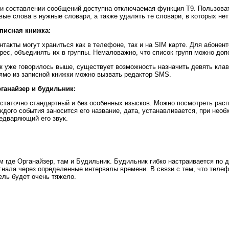
и составлении сообщений доступна отключаемая функция T9. Пользова
вые слова в нужные словари, а также удалять те словари, в которых не
писная книжка:
нтакты могут храниться как в телефоне, так и на SIM карте. Для абонен
рес, объединять их в группы. Немаловажно, что список групп можно до
к уже говорилось выше, существует возможность назначить девять кла
ямо из записной книжки можно вызвать редактор SMS.
ганайзер и будильник:
статочно стандартный и без особенных изысков. Можно посмотреть расп
ждого события заносится его название, дата, устанавливается, при необ
едваряющий его звук.
м где Органайзер, там и Будильник. Будильник гибко настраивается по
гнала через определенные интервалы времени. В связи с тем, что телеф
ель будет очень тяжело.