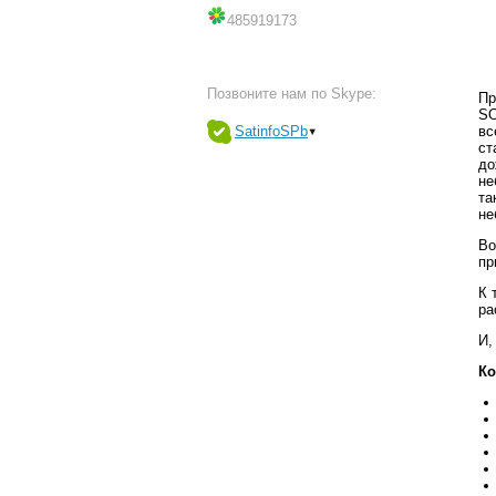
485919173
Позвоните нам по Skype:
Пр
SO
▾
SatinfoSPb
вс
ст
до
не
та
не
Во
пр
К 
ра
И,
Ко