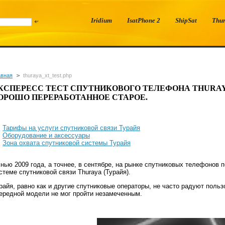
Iridium
IsatPhone 2
ShipSat
Thu
авная
thuraya_xt_test.php
КСПЕРЕСС ТЕСТ СПУТНИКОВОГО ТЕЛЕФОНА THURAYA
ОРОШО ПЕРЕРАБОТАННОЕ СТАРОЕ.
Тарифы на услуги спутниковой связи Турайя
Оборудование и аксессуары
Зона охвата спутниковой системы Турайя
нью 2009 года, а точнее, в сентябре, на рынке спутниковых телефонов 
стеме спутниковой связи Thuraya (Турайя).
райя, равно как и другие спутниковые операторы, не часто радуют поль
ередной модели не мог пройти незамеченным.