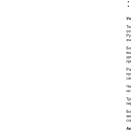
Уп
Те
от
Ру
яч
Бо
вы
ур
пр
Ра
пу
св
Че
но
Тр
пе
Бо
ак
со
Ак