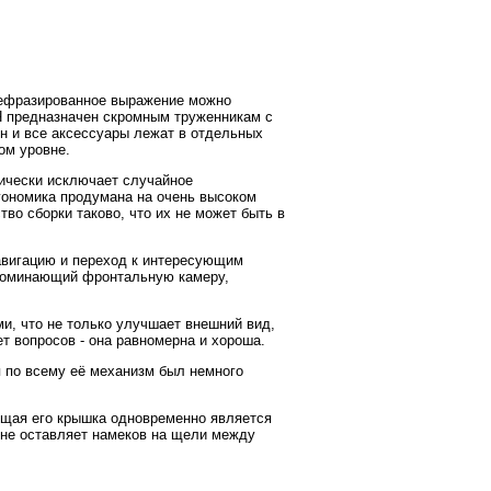
ерефразированное выражение можно
"Я предназначен скромным труженникам с
н и все аксессуары лежат в отдельных
ом уровне.
тически исключает случайное
гономика продумана на очень высоком
во сборки таково, что их не может быть в
авигацию и переход к интересующим
апоминающий фронтальную камеру,
, что не только улучшает внешний вид,
ет вопросов - она равномерна и хороша.
я по всему её механизм был немного
ющая его крышка одновременно является
 не оставляет намеков на щели между