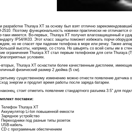
и разработке Thuraya XT за основу был взят отлично зарекомендовавши
-2510. Поэтому функциональность новинки практически не отличается о
е-таки имеется. Во-первых, Thuraya XT получил влагозащищенный и уд
андарту IP54/IK03. Этот класс защиты поможет избежать порчи оборудов
ждем, но не спасет при падении телефона в море или речку. Также аппа
большой высоты, напрмер, со стола. Но швырять со всей силы им в стен
кие ограничения Thuraya XT стал первым телефоном для сети Thuraya (
благоприятных условиях.
-вторых, Thuraya XT оснастили более качественным дисплеем, имеющим
иличный физический размер 2 дюйма (5 см).
третьему существенному изменению можно отнести появление датчика о
сход энергии и продлит время работы после заряда батареи.
 наконец, стоит отметить появление стандартного разъема 3.5" для под
мплект поставки:
Телефон Thuraya XT
Аккумулятор Li-Ion повышенной емкости
Зарядное устройство
Переходники под разные типы розеток
USB-кабель
CD с программным обеспечением